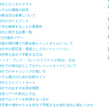
旅行とビジネスクラス
ホテルの価格の目安
到着当日の食事について
旅行のガイドブック
で水を確保することの重要性
旅行に関する記事一覧
.S.での海外ツアー
前後の飛行機での飲み物とペットボトルについて
旅行中の変圧器・電源としてのノートパソコン
航空券を自分で手配する方法
B(ベッド・アンド・ブレックファスト)の利点・欠点
旅行での身分証としてのクレジットカードについて
旅行でのキャッシングの使い方
ホテル選びのための比較サイト
旅行とクレジットカード
旅行でのおすすめ滞在期間
観光ツアーの利点と欠点
観光ではツアーを利用するべきか
航空券や海外ホテルを自分で手配するか旅行会社に頼むべきか