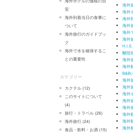
海外ホテルの価格の目
海外
安
海外
海外到着当日の食事に
海外
海外
ついて
海外
海外旅行のガイドブッ
海外
ク
H.I
海外で水を確保するこ
離陸
との重要性
海外
海外
B&
カテゴリー
海外
海外
カクテル
(12)
海外
このサイトについて
海外
(4)
海外
旅行・トラベル
(26)
海外
海外
海外旅行
(24)
海外
食品・飲料・お酒
(15)