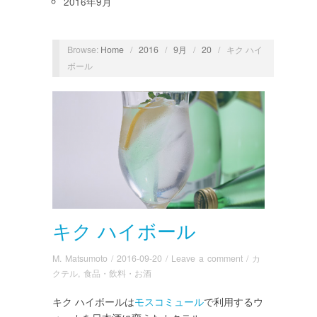
2016年9月
Browse:
Home
/
2016
/
9月
/
20
/
キク ハイ
ボール
キク ハイボール
M. Matsumoto
/
2016-09-20
/
Leave a comment
/
カ
クテル
,
食品・飲料・お酒
キク ハイボールは
モスコミュール
で利用するウ